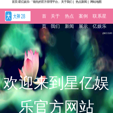
首页-星亿娱乐-「领先的官方管理平台」
关于我们
|
热点新闻
|
网站地图
首
关于
热点
案例
联系星
页
我们
新闻
展示
亿娱乐
欢迎来到星亿娱
乐官方网站