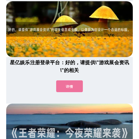
星亿娱乐注册登录平台：好的，请提供\"游戏展会资讯
\"的相关
详情