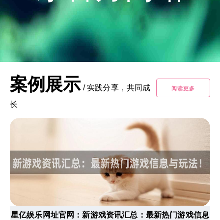
案例展示
/
实践分享，共同成
阅读更多
长
星亿娱乐网址官网：新游戏资讯汇总：最新热门游戏信息